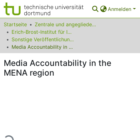
Anmelden
Bereiche & Sammlungen
Startseite
Zentrale und angegliederte Institute
Erich-Brost-Institut für Internationalen Journalismus
Das gesamte Repositorium
Sonstige Veröffentlichungen
Media Accountability in the MENA region
Statistiken
Media Accountability in the
FAQ
MENA region
Leitlinien
Zurück zur Startseite
Lade...