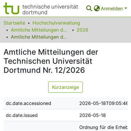
Anmelden
Bereiche & Sammlungen
Startseite
Hochschulverwaltung
Amtliche Mitteilungen der Technischen Universität Dortmund
2026
Das gesamte Repositorium
Amtliche Mitteilungen der Technischen Universität Dortmund Nr. 12/2026
Statistiken
Amtliche Mitteilungen der
FAQ
Technischen Universität
Dortmund Nr. 12/2026
Leitlinien
Zurück zur Startseite
Kurzanzeige
dc.date.accessioned
2026-05-18T09:05:46
dc.date.issued
2026-05-18
Ordnung für die Erheb