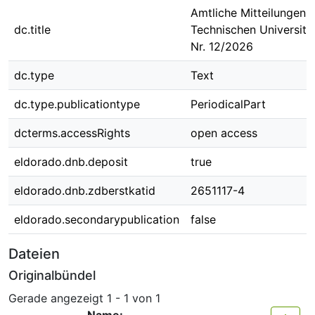
Amtliche Mitteilungen 
dc.title
Technischen Universit
Nr. 12/2026
dc.type
Text
dc.type.publicationtype
PeriodicalPart
dcterms.accessRights
open access
eldorado.dnb.deposit
true
eldorado.dnb.zdberstkatid
2651117-4
eldorado.secondarypublication
false
Dateien
Originalbündel
Gerade angezeigt
1 - 1 von 1
Name: