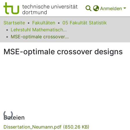
Anmelden
Bereiche & Sammlungen
Startseite
Fakultäten
05 Fakultät Statistik
Lehrstuhl Mathematische Statistik und naturwissenschaftliche Anwendungen
Das gesamte Repositorium
MSE-optimale crossover designs
Statistiken
MSE-optimale crossover designs
FAQ
Leitlinien
Zurück zur Startseite
Lade...
Dateien
Dissertation_Neumann.pdf
(850.26 KB)