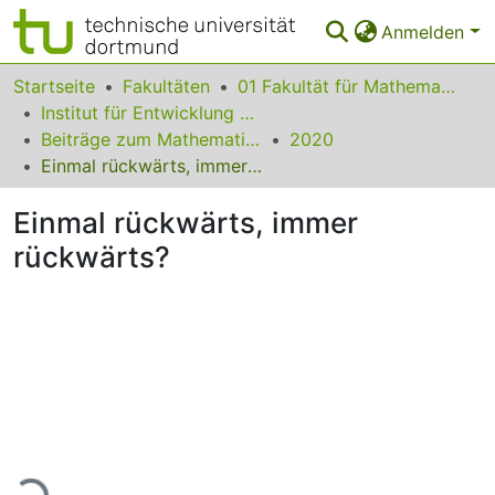
Anmelden
Bereiche & Sammlungen
Startseite
Fakultäten
01 Fakultät für Mathematik
Institut für Entwicklung und Erforschung des Mathematikunterrichts
Das gesamte Repositorium
Beiträge zum Mathematikunterricht
2020
Einmal rückwärts, immer rückwärts?
Statistiken
Einmal rückwärts, immer
FAQ
rückwärts?
Leitlinien
Zurück zur Startseite
ade...