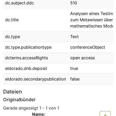
dc.subject.ddc
510
Analysen eines Testins
dc.title
zum Metawissen über
mathematisches Modell
dc.type
Text
dc.type.publicationtype
conferenceObject
dcterms.accessRights
open access
eldorado.dnb.deposit
true
eldorado.secondarypublication
false
Dateien
Originalbündel
Gerade angezeigt
1 - 1 von 1
Name: