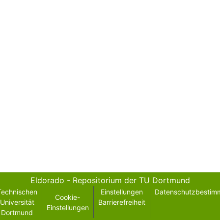
Eldorado - Repositorium der TU Dortmund
Technischen
Einstellungen
Datenschutzbestim
Cookie-
Universität
Barrierefreiheit
Einstellungen
Dortmund