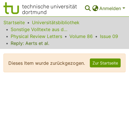
Anmelden
Bereiche & Sammlungen
Startseite
Universitätsbibliothek
Sonstige Volltexte aus dem Bibliotheksangebot
Das gesamte Repositorium
Physical Review Letters
Volume 86
Issue 09
Reply: Aerts et al.
Statistiken
FAQ
Dieses Item wurde zurückgezogen.
Zur Startseite
Leitlinien
Zurück zur Startseite