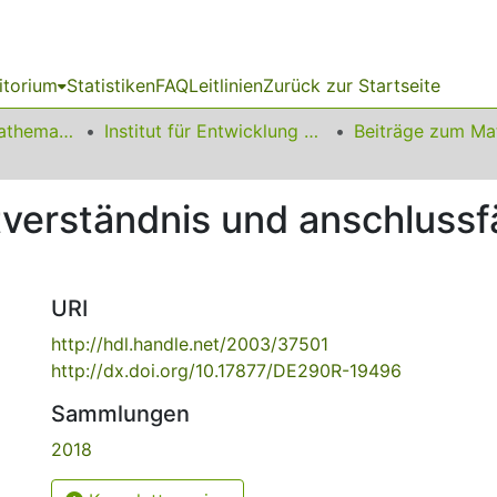
itorium
Statistiken
FAQ
Leitlinien
Zurück zur Startseite
01 Fakultät für Mathematik
Institut für Entwicklung und Erforschung des Mathematikunterrichts
tverständnis und anschlussf
URI
http://hdl.handle.net/2003/37501
http://dx.doi.org/10.17877/DE290R-19496
Sammlungen
2018