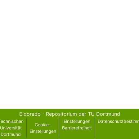
Eldorado - Repositorium der TU Dortmund
Technischen
Einstellungen
Datenschutzbestim
Cookie-
Universität
Barrierefreiheit
Einstellungen
Dortmund