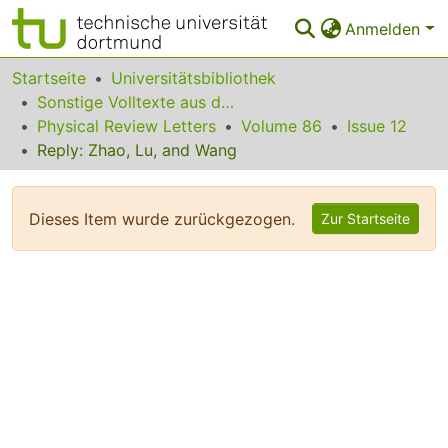
Anmelden
Bereiche & Sammlungen
Startseite
Universitätsbibliothek
Sonstige Volltexte aus dem Bibliotheksangebot
Das gesamte Repositorium
Physical Review Letters
Volume 86
Issue 12
Reply: Zhao, Lu, and Wang
Statistiken
FAQ
Dieses Item wurde zurückgezogen.
Zur Startseite
Leitlinien
Zurück zur Startseite