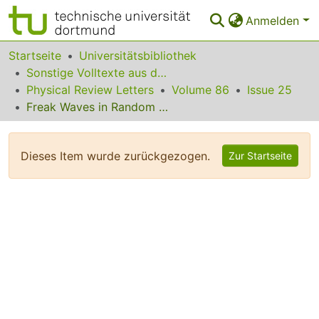
Anmelden
Bereiche & Sammlungen
Startseite
Universitätsbibliothek
Sonstige Volltexte aus dem Bibliotheksangebot
Das gesamte Repositorium
Physical Review Letters
Volume 86
Issue 25
Freak Waves in Random Oceanic Sea States
Statistiken
FAQ
Dieses Item wurde zurückgezogen.
Zur Startseite
Leitlinien
Zurück zur Startseite