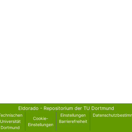
Eldorado - Repositorium der TU Dortmund
Technischen
Einstellungen
Datenschutzbestim
Cookie-
Universität
Barrierefreiheit
Einstellungen
Dortmund