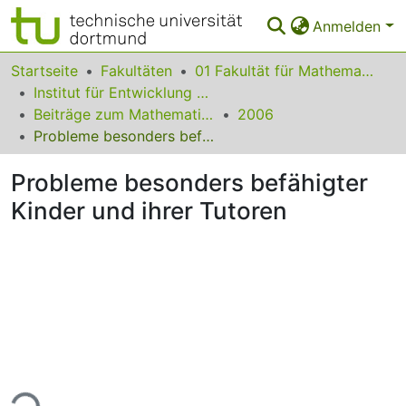
Anmelden
Bereiche & Sammlungen
Startseite
Fakultäten
01 Fakultät für Mathematik
Institut für Entwicklung und Erforschung des Mathematikunterrichts
Das gesamte Repositorium
Beiträge zum Mathematikunterricht
2006
Probleme besonders befähigter Kinder und ihrer Tutoren
Statistiken
Probleme besonders befähigter
FAQ
Kinder und ihrer Tutoren
Leitlinien
Zurück zur Startseite
ade...