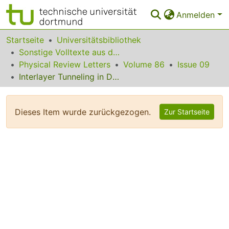
Anmelden
Bereiche & Sammlungen
Startseite
Universitätsbibliothek
Sonstige Volltexte aus dem Bibliotheksangebot
Das gesamte Repositorium
Physical Review Letters
Volume 86
Issue 09
Interlayer Tunneling in Double-Layer Quantum Hall Pseudoferromagnets
Statistiken
FAQ
Dieses Item wurde zurückgezogen.
Zur Startseite
Leitlinien
Zurück zur Startseite