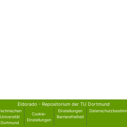
Eldorado - Repositorium der TU Dortmund
Technischen
Einstellungen
Datenschutzbestim
Cookie-
Universität
Barrierefreiheit
Einstellungen
Dortmund