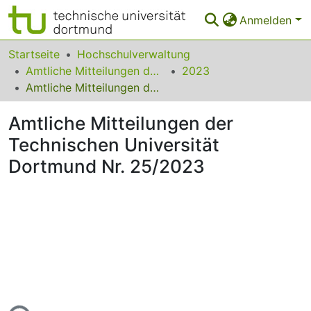
Anmelden
Bereiche & Sammlungen
Startseite
Hochschulverwaltung
Amtliche Mitteilungen der Technischen Universität Dortmund
2023
Das gesamte Repositorium
Amtliche Mitteilungen der Technischen Universität Dortmund Nr. 25/2023
Statistiken
Amtliche Mitteilungen der
FAQ
Technischen Universität
Dortmund Nr. 25/2023
Leitlinien
Zurück zur Startseite