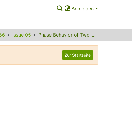
Anmelden
86
Issue 05
Phase Behavior of Two-Dimensional Colloidal Systems in the Presence of Periodic Light Fields
Zur Startseite