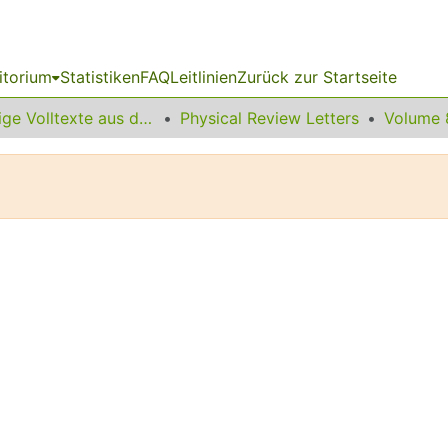
itorium
Statistiken
FAQ
Leitlinien
Zurück zur Startseite
Sonstige Volltexte aus dem Bibliotheksangebot
Physical Review Letters
Volume 