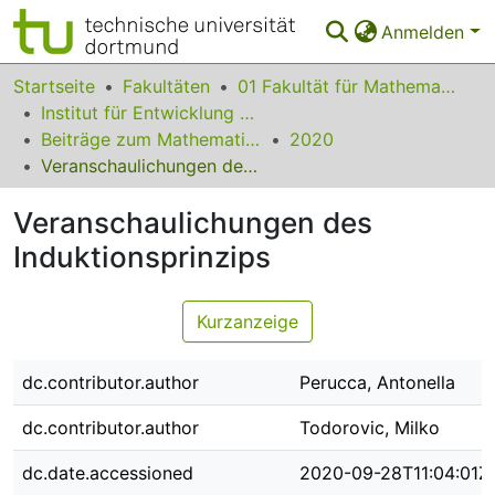
Anmelden
Bereiche & Sammlungen
Startseite
Fakultäten
01 Fakultät für Mathematik
Institut für Entwicklung und Erforschung des Mathematikunterrichts
Das gesamte Repositorium
Beiträge zum Mathematikunterricht
2020
Veranschaulichungen des Induktionsprinzips
Statistiken
Veranschaulichungen des
FAQ
Induktionsprinzips
Leitlinien
Zurück zur Startseite
Kurzanzeige
dc.contributor.author
Perucca, Antonella
dc.contributor.author
Todorovic, Milko
dc.date.accessioned
2020-09-28T11:04:01Z