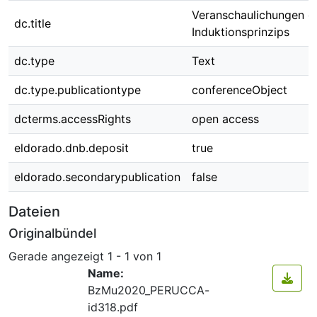
Veranschaulichungen d
dc.title
Induktionsprinzips
dc.type
Text
dc.type.publicationtype
conferenceObject
dcterms.accessRights
open access
eldorado.dnb.deposit
true
eldorado.secondarypublication
false
Dateien
Originalbündel
Gerade angezeigt
1 - 1 von 1
Name:
BzMu2020_PERUCCA-
id318.pdf