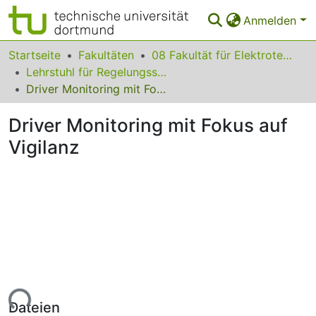
Anmelden
Bereiche & Sammlungen
Startseite
Fakultäten
08 Fakultät für Elektrotechnik und Informationstechnik
Lehrstuhl für Regelungssystemtechnik
Das gesamte Repositorium
Driver Monitoring mit Fokus auf Vigilanz
Statistiken
Driver Monitoring mit Fokus auf
FAQ
Vigilanz
Leitlinien
Zurück zur Startseite
Lade...
Dateien