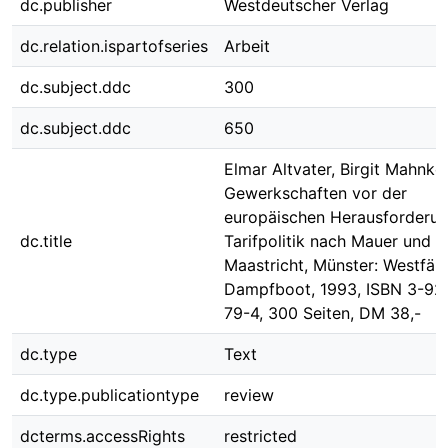
dc.publisher
Westdeutscher Verlag
dc.relation.ispartofseries
Arbeit
dc.subject.ddc
300
dc.subject.ddc
650
Elmar Altvater, Birgit Mahnko
Gewerkschaften vor der
europäischen Herausforderun
dc.title
Tarifpolitik nach Mauer und
Maastricht, Münster: Westfäli
Dampfboot, 1993, ISBN 3-92
79-4, 300 Seiten, DM 38,-
dc.type
Text
dc.type.publicationtype
review
dcterms.accessRights
restricted