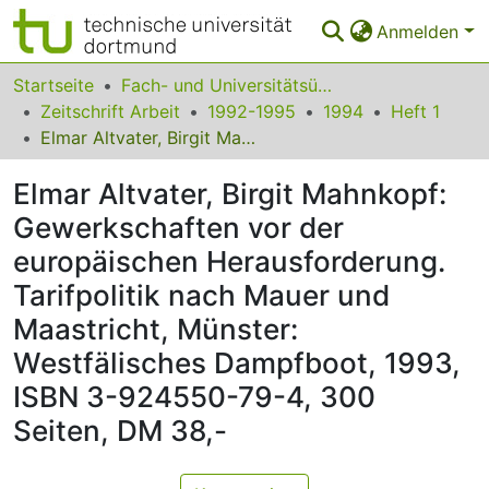
Anmelden
Bereiche & Sammlungen
Startseite
Fach- und Universitätsübergreifendes
Zeitschrift Arbeit
1992-1995
1994
Heft 1
Das gesamte Repositorium
Elmar Altvater, Birgit Mahnkopf: Gewerkschaften vor der europäischen Herausforderung. Tarifpolitik nach Mauer und Maastricht, Münster: Westfälisches Dampfboot, 1993, ISBN 3-924550-79-4, 300 Seiten, DM 38,-
Statistiken
Elmar Altvater, Birgit Mahnkopf:
FAQ
Gewerkschaften vor der
europäischen Herausforderung.
Leitlinien
Tarifpolitik nach Mauer und
Zurück zur Startseite
Maastricht, Münster:
Westfälisches Dampfboot, 1993,
ISBN 3-924550-79-4, 300
Seiten, DM 38,-