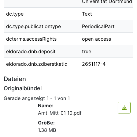
Universität Dortmund N
dc.type
Text
dc.type.publicationtype
PeriodicalPart
dcterms.accessRights
open access
eldorado.dnb.deposit
true
eldorado.dnb.zdberstkatid
2651117-4
Dateien
Originalbündel
Gerade angezeigt
1 - 1 von 1
Name:
Amt_Mitt_01_10.pdf
Größe:
1.38 MB