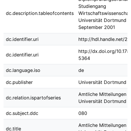
Studiengang
dc.description.tableofcontents
Wirtschaftswissenschaf
Universität Dortmund v
September 2001
dc.identifier.uri
http://hdl.handle.net/
http://dx.doi.org/10.1
dc.identifier.uri
5364
dc.language.iso
de
dc.publisher
Universität Dortmund
Amtliche Mitteilungen d
dc.relation.ispartofseries
Universität Dortmund ; 
dc.subject.ddc
080
Amtliche Mitteilungen d
dc.title