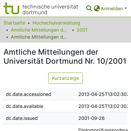
Anmelden
Bereiche & Sammlungen
Startseite
Hochschulverwaltung
Amtliche Mitteilungen der Technischen Universität Dortmund
2001
Das gesamte Repositorium
Amtliche Mitteilungen der Universität Dortmund Nr. 10/2001
Statistiken
Amtliche Mitteilungen der
FAQ
Universität Dortmund Nr. 10/2001
Leitlinien
Kurzanzeige
Zurück zur Startseite
dc.date.accessioned
2013-04-25T13:02:30Z
dc.date.available
2013-04-25T13:02:30Z
dc.date.issued
2001-09-26
Diplomprüfungsordnung