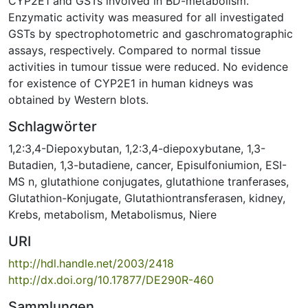
CYP2E1 and GSTs involved in BD-metabolism.
Enzymatic activity was measured for all investigated
GSTs by spectrophotometric and gaschromatographic
assays, respectively. Compared to normal tissue
activities in tumour tissue were reduced. No evidence
for existence of CYP2E1 in human kidneys was
obtained by Western blots.
Schlagwörter
1,2:3,4-Diepoxybutan
,
1,2:3,4-diepoxybutane
,
1,3-
Butadien
,
1,3-butadiene
,
cancer
,
Episulfoniumion
,
ESI-
MS n
,
glutathione conjugates
,
glutathione tranferases
,
Glutathion-Konjugate
,
Glutathiontransferasen
,
kidney
,
Krebs
,
metabolism
,
Metabolismus
,
Niere
URI
http://hdl.handle.net/2003/2418
http://dx.doi.org/10.17877/DE290R-460
Sammlungen