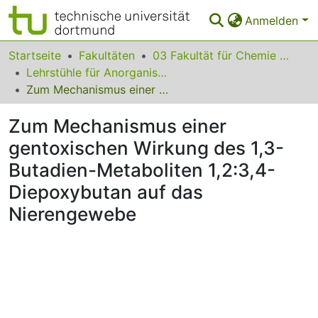
Anmelden
Bereiche & Sammlungen
Startseite
Fakultäten
03 Fakultät für Chemie und Chemische Biologie
Lehrstühle für Anorganische Chemie
Das gesamte Repositorium
Zum Mechanismus einer gentoxischen Wirkung des 1,3-Butadien-Metaboliten 1,2:3,4-Diepoxybutan auf das Nierengewebe
Statistiken
Zum Mechanismus einer
FAQ
gentoxischen Wirkung des 1,3-
Butadien-Metaboliten 1,2:3,4-
Leitlinien
Diepoxybutan auf das
Zurück zur Startseite
Nierengewebe