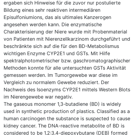
ergaben sich Hinweise für die zuvor nur postulierte
Bildung eines sehr reaktiven intermediären
Episulfoniumions, das als ultimales Kanzerogen
angesehen werden kann. Die enzymatische
Charakterisierung der Niere wurde mit Probenmaterial
von Patienten mit Nierenzellkarzinom durchgeführt und
beschränkte sich auf die für den BD-Metabolismus
wichtigen Enzyme CYP2E1 und GSTs. Mit Hilfe
spektralphotometrischer bzw. gaschromatographischer
Methoden konnte für alle untersuchten GSTs Aktivität
gemessen werden. Im Tumorgewebe war diese im
Vergleich zu normalem Gewebe reduziert. Der
Nachweis des Isoenzyms CYP2E1 mittels Western Blots
im Nierengewebe war negativ.
The gaseous monomer 1,3-butadiene (BD) is widely
used in synthetic production of plastics. Classified as a
human carcinogen the substance is suspected to cause
kidney cancer. The DNA-reactive metabolite of BD is
considered to be 1,2:3,4-diepoxybutane (DEB) formed