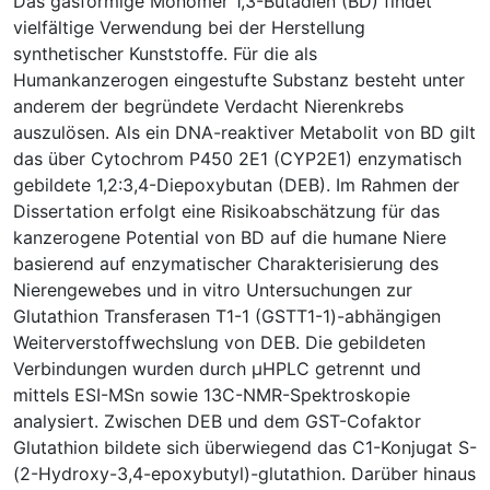
Das gasförmige Monomer 1,3-Butadien (BD) findet
vielfältige Verwendung bei der Herstellung
synthetischer Kunststoffe. Für die als
Humankanzerogen eingestufte Substanz besteht unter
anderem der begründete Verdacht Nierenkrebs
auszulösen. Als ein DNA-reaktiver Metabolit von BD gilt
das über Cytochrom P450 2E1 (CYP2E1) enzymatisch
gebildete 1,2:3,4-Diepoxybutan (DEB). Im Rahmen der
Dissertation erfolgt eine Risikoabschätzung für das
kanzerogene Potential von BD auf die humane Niere
basierend auf enzymatischer Charakterisierung des
Nierengewebes und in vitro Untersuchungen zur
Glutathion Transferasen T1-1 (GSTT1-1)-abhängigen
Weiterverstoffwechslung von DEB. Die gebildeten
Verbindungen wurden durch µHPLC getrennt und
mittels ESI-MSn sowie 13C-NMR-Spektroskopie
analysiert. Zwischen DEB und dem GST-Cofaktor
Glutathion bildete sich überwiegend das C1-Konjugat S-
(2-Hydroxy-3,4-epoxybutyl)-glutathion. Darüber hinaus