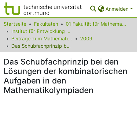
Anmelden
Bereiche & Sammlungen
Startseite
Fakultäten
01 Fakultät für Mathematik
Institut für Entwicklung und Erforschung des Mathematikunterrichts
Das gesamte Repositorium
Beiträge zum Mathematikunterricht
2009
Das Schubfachprinzip bei den Lösungen der kombinatorischen Aufgaben in den Mathematikolympiaden
Statistiken
Das Schubfachprinzip bei den
FAQ
Lösungen der kombinatorischen
Leitlinien
Aufgaben in den
Zurück zur Startseite
Mathematikolympiaden