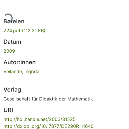
ade...
Dateien
224.pdf
(112.21 KB)
Datum
2009
Autor:innen
Veilande, Ingrida
Verlag
Gesellschaft für Didaktik der Mathematik
URI
http://hdl.handle.net/2003/31525
http://dx.doi.org/10.17877/DE290R-11640