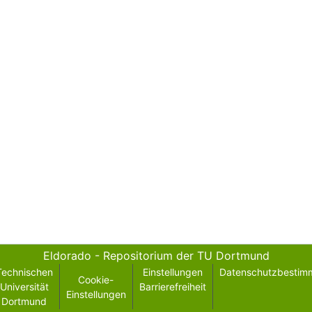
Eldorado - Repositorium der TU Dortmund
Technischen
Einstellungen
Datenschutzbestim
Cookie-
Universität
Barrierefreiheit
Einstellungen
Dortmund