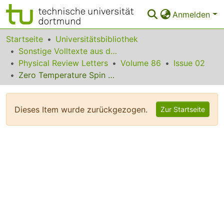
Anmelden
Bereiche & Sammlungen
Startseite
Universitätsbibliothek
Sonstige Volltexte aus dem Bibliotheksangebot
Das gesamte Repositorium
Physical Review Letters
Volume 86
Issue 02
Zero Temperature Spin Wave Damping in Spin Polarized 3He: Does It Exist?
Statistiken
FAQ
Dieses Item wurde zurückgezogen.
Zur Startseite
Leitlinien
Zurück zur Startseite