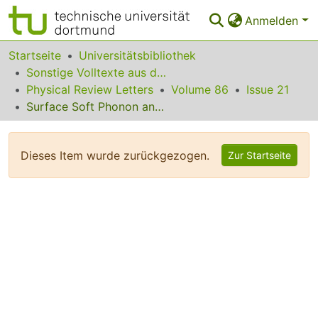
Anmelden
Bereiche & Sammlungen
Startseite
Universitätsbibliothek
Sonstige Volltexte aus dem Bibliotheksangebot
Das gesamte Repositorium
Physical Review Letters
Volume 86
Issue 21
Surface Soft Phonon and the × 3×3 Phase Transition in Sn/Ge(111) and Sn/Si(111)
Statistiken
FAQ
Dieses Item wurde zurückgezogen.
Zur Startseite
Leitlinien
Zurück zur Startseite