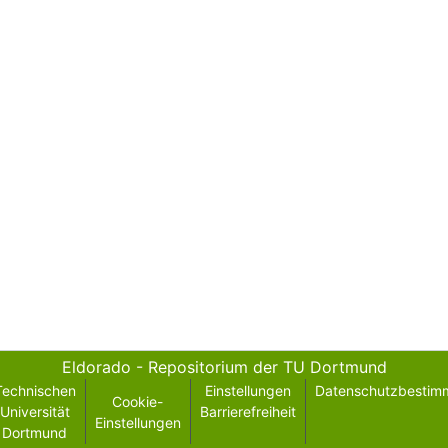
Eldorado - Repositorium der TU Dortmund
Technischen
Einstellungen
Datenschutzbestim
Cookie-
Universität
Barrierefreiheit
Einstellungen
Dortmund