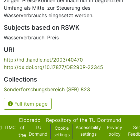
zeigen. Preise können demnach nur in begrenztem
Umfang als Mittel zur Steuerung des
Wasserverbrauchs eingesetzt werden.
Subjects based on RSWK
Wasserverbrauch
,
Preis
URI
http://hdl.handle.net/2003/40470
http://dx.doi.org/10.17877/DE290R-22345
Collections
Sonderforschungsbereich (SFB) 823
Full item page
Eldorado - Repository of the TU Dortmund
d
of
ITMC
TU
Accessibility
Privacy
Se
Cookie
Dormund
settings
policy
Feed
the
settings