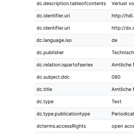
dc.description.tableofcontents
Verlust v
dc.identifier.uri
http://hd
dc.identifier.uri
http://dx
dc.language.iso
de
dc.publisher
Technisch
dc.relation.ispartofseries
Amtliche 
dc.subject.ddc
080
dc.title
Amtliche 
dc.type
Text
dc.type.publicationtype
Periodica
dcterms.accessRights
open acc