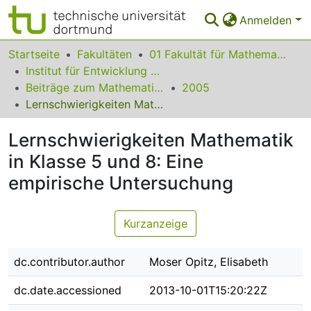
Anmelden
Bereiche & Sammlungen
Startseite
Fakultäten
01 Fakultät für Mathematik
Institut für Entwicklung und Erforschung des Mathematikunterrichts
Das gesamte Repositorium
Beiträge zum Mathematikunterricht
2005
Lernschwierigkeiten Mathematik in Klasse 5 und 8: Eine empirische Untersuchung
Statistiken
Lernschwierigkeiten Mathematik
FAQ
in Klasse 5 und 8: Eine
Leitlinien
empirische Untersuchung
Zurück zur Startseite
Kurzanzeige
dc.contributor.author
Moser Opitz, Elisabeth
dc.date.accessioned
2013-10-01T15:20:22Z