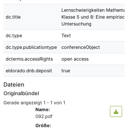
Lernschwierigkeiten Mathemati
dc.title
Klasse 5 und 8: Eine empirisch
Untersuchung
dc.type
Text
dc.type.publicationtype
conferenceObject
dcterms.accessRights
open access
eldorado.dnb.deposit
true
Dateien
Originalbündel
Gerade angezeigt
1 - 1 von 1
Name:
092.pdf
Größe: