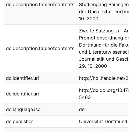
dc.description.tableofcontents
Studiengang Bauingeni
der Universität Dortmu
10. 2000
Zweite Satzung zur Än
Promotionsordnung der 
Dortmund für die Fakul
dc.description.tableofcontents
und Literaturwissenscha
Journalistik und Gesch
29. 10. 2000
dc.identifier.uri
http://hdl.handle.net/
http://dx.doi.org/10.1
dc.identifier.uri
5463
dc.language.iso
de
dc.publisher
Universität Dortmund