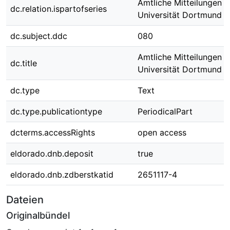
Amtliche Mitteilungen d
dc.relation.ispartofseries
Universität Dortmund ;
dc.subject.ddc
080
Amtliche Mitteilungen d
dc.title
Universität Dortmund N
dc.type
Text
dc.type.publicationtype
PeriodicalPart
dcterms.accessRights
open access
eldorado.dnb.deposit
true
eldorado.dnb.zdberstkatid
2651117-4
Dateien
Originalbündel