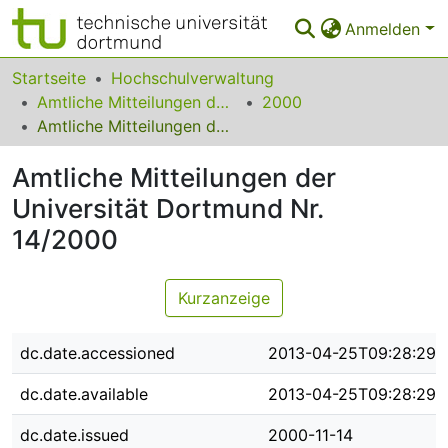
Anmelden
Bereiche & Sammlungen
Startseite
Hochschulverwaltung
Amtliche Mitteilungen der Technischen Universität Dortmund
2000
Das gesamte Repositorium
Amtliche Mitteilungen der Universität Dortmund Nr. 14/2000
Statistiken
Amtliche Mitteilungen der
FAQ
Universität Dortmund Nr.
14/2000
Leitlinien
Zurück zur Startseite
Kurzanzeige
dc.date.accessioned
2013-04-25T09:28:29Z
dc.date.available
2013-04-25T09:28:29Z
dc.date.issued
2000-11-14