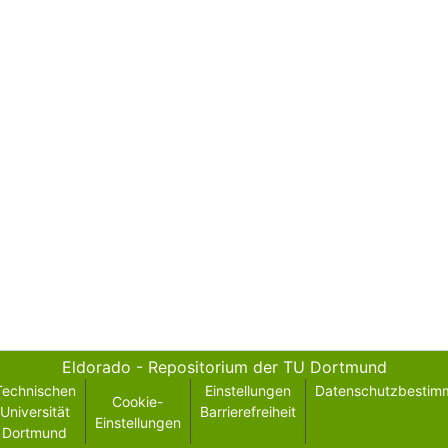
Eldorado - Repositorium der TU Dortmund
Technischen
Einstellungen
Datenschutzbestim
Cookie-
Universität
Barrierefreiheit
Einstellungen
Dortmund