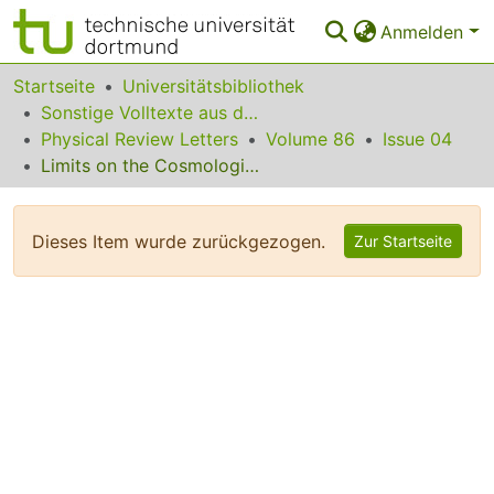
Anmelden
Bereiche & Sammlungen
Startseite
Universitätsbibliothek
Sonstige Volltexte aus dem Bibliotheksangebot
Das gesamte Repositorium
Physical Review Letters
Volume 86
Issue 04
Limits on the Cosmological Abundance of Supermassive Compact Objects from a Search for Multiple Imaging in Compact Radio Sources
Statistiken
FAQ
Dieses Item wurde zurückgezogen.
Zur Startseite
Leitlinien
Zurück zur Startseite