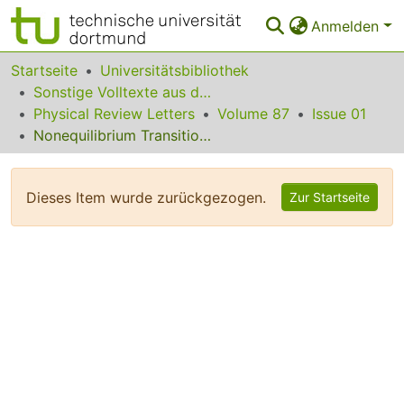
Anmelden
Bereiche & Sammlungen
Startseite
Universitätsbibliothek
Sonstige Volltexte aus dem Bibliotheksangebot
Das gesamte Repositorium
Physical Review Letters
Volume 87
Issue 01
Nonequilibrium Transitions in Fully Frustrated Josephson Junction Arrays
Statistiken
FAQ
Dieses Item wurde zurückgezogen.
Zur Startseite
Leitlinien
Zurück zur Startseite