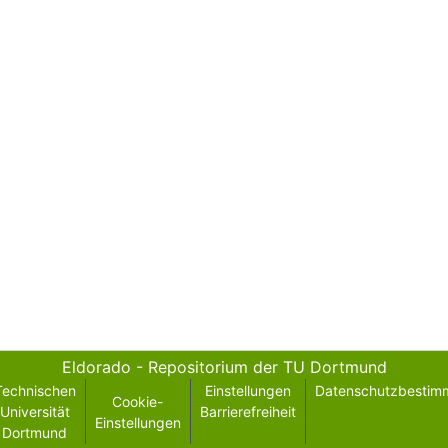
Eldorado - Repositorium der TU Dortmund
Technischen
Einstellungen
Datenschutzbestim
Cookie-
Universität
Barrierefreiheit
Einstellungen
Dortmund