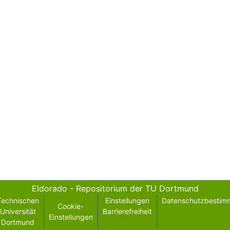
Eldorado - Repositorium der TU Dortmund
Technischen
Einstellungen
Datenschutzbestim
Cookie-
Universität
Barrierefreiheit
Einstellungen
Dortmund