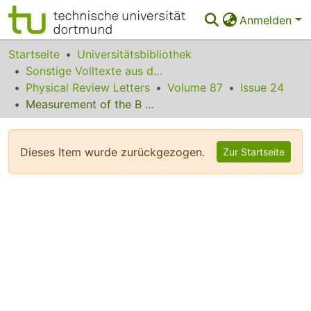
Anmelden
Bereiche & Sammlungen
Startseite
Universitätsbibliothek
Sonstige Volltexte aus dem Bibliotheksangebot
Das gesamte Repositorium
Physical Review Letters
Volume 87
Issue 24
Measurement of the B --> J/psiK*(892) Decay Amplitudes
Statistiken
FAQ
Dieses Item wurde zurückgezogen.
Zur Startseite
Leitlinien
Zurück zur Startseite