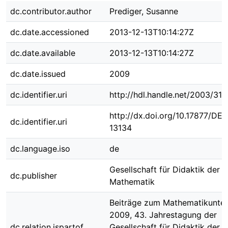
dc.contributor.author
Prediger, Susanne
dc.date.accessioned
2013-12-13T10:14:27Z
dc.date.available
2013-12-13T10:14:27Z
dc.date.issued
2009
dc.identifier.uri
http://hdl.handle.net/2003/31
http://dx.doi.org/10.17877/DE
dc.identifier.uri
13134
dc.language.iso
de
Gesellschaft für Didaktik der
dc.publisher
Mathematik
Beiträge zum Mathematikunter
2009, 43. Jahrestagung der
dc.relation.ispartof
Gesellschaft für Didaktik der