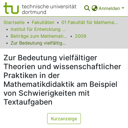
Anmelden
Bereiche & Sammlungen
Startseite
Fakultäten
01 Fakultät für Mathematik
Institut für Entwicklung und Erforschung des Mathematikunterrichts
Das gesamte Repositorium
Beiträge zum Mathematikunterricht
2009
Zur Bedeutung vielfältiger Theorien und wissenschaftlicher Praktiken in der Mathematikdidaktik am Beispiel von Schwierigkeiten mit Textaufgaben
Statistiken
Zur Bedeutung vielfältiger
FAQ
Theorien und wissenschaftlicher
Leitlinien
Praktiken in der
Zurück zur Startseite
Mathematikdidaktik am Beispiel
von Schwierigkeiten mit
Textaufgaben
Kurzanzeige