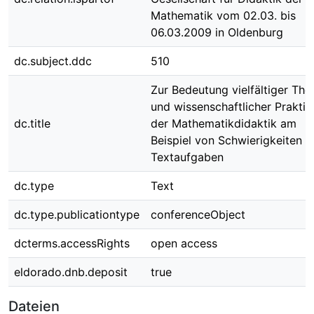
Mathematik vom 02.03. bis
06.03.2009 in Oldenburg
dc.subject.ddc
510
Zur Bedeutung vielfältiger The
und wissenschaftlicher Praktik
dc.title
der Mathematikdidaktik am
Beispiel von Schwierigkeiten m
Textaufgaben
dc.type
Text
dc.type.publicationtype
conferenceObject
dcterms.accessRights
open access
eldorado.dnb.deposit
true
Dateien