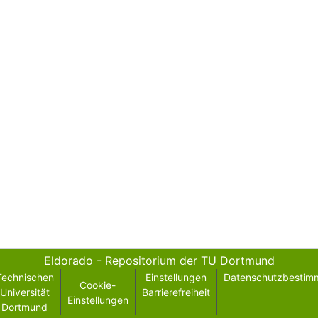
Eldorado - Repositorium der TU Dortmund
Technischen
Einstellungen
Datenschutzbestim
Cookie-
Universität
Barrierefreiheit
Einstellungen
Dortmund