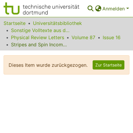
Anmelden
Bereiche & Sammlungen
Startseite
Universitätsbibliothek
Sonstige Volltexte aus dem Bibliotheksangebot
Das gesamte Repositorium
Physical Review Letters
Volume 87
Issue 16
Stripes and Spin Incommensurabilities Are Favored by Lattice Anisotropies
Statistiken
FAQ
Dieses Item wurde zurückgezogen.
Zur Startseite
Leitlinien
Zurück zur Startseite