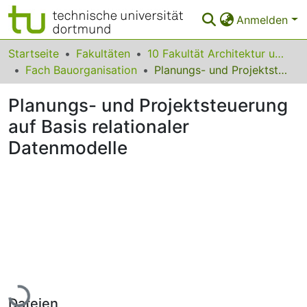
Anmelden
Bereiche & Sammlungen
Startseite
Fakultäten
10 Fakultät Architektur und Bauingenieurwesen
Fach Bauorganisation
Planungs- und Projektsteuerung auf Basis relationaler Datenmodelle
Das gesamte Repositorium
Planungs- und Projektsteuerung
Statistiken
auf Basis relationaler
FAQ
Datenmodelle
Leitlinien
Zurück zur Startseite
Lade...
Dateien