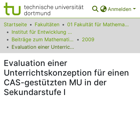
Anmelden
Bereiche & Sammlungen
Startseite
Fakultäten
01 Fakultät für Mathematik
Institut für Entwicklung und Erforschung des Mathematikunterrichts
Das gesamte Repositorium
Beiträge zum Mathematikunterricht
2009
Evaluation einer Unterrichtskonzeption für einen CAS-gestützten MU in der Sekundarstufe I
Statistiken
Evaluation einer
FAQ
Unterrichtskonzeption für einen
Leitlinien
CAS-gestützten MU in der
Zurück zur Startseite
Sekundarstufe I