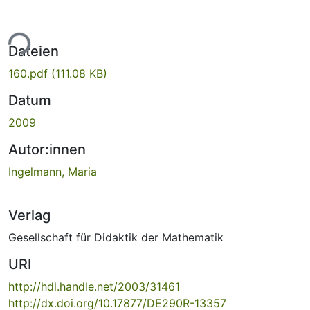
ade...
Dateien
160.pdf
(111.08 KB)
Datum
2009
Autor:innen
Ingelmann, Maria
Verlag
Gesellschaft für Didaktik der Mathematik
URI
http://hdl.handle.net/2003/31461
http://dx.doi.org/10.17877/DE290R-13357