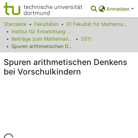
Anmelden
Bereiche & Sammlungen
Startseite
Fakultäten
01 Fakultät für Mathematik
Institut für Entwicklung und Erforschung des Mathematikunterrichts
Das gesamte Repositorium
Beiträge zum Mathematikunterricht
2011
Spuren arithmetischen Denkens bei Vorschulkindern
Statistiken
Spuren arithmetischen Denkens
FAQ
bei Vorschulkindern
Leitlinien
Zurück zur Startseite