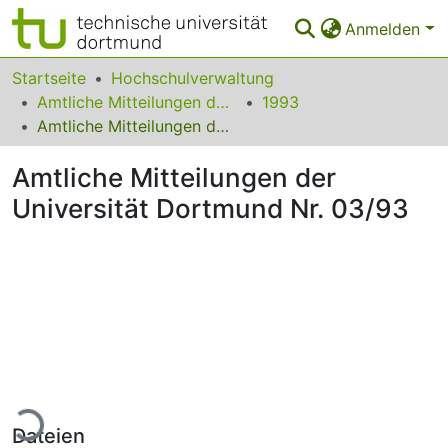
Anmelden
Bereiche & Sammlungen
Startseite
Hochschulverwaltung
Amtliche Mitteilungen der Technischen Universität Dortmund
1993
Das gesamte Repositorium
Amtliche Mitteilungen der Universität Dortmund Nr. 03/93
Statistiken
Amtliche Mitteilungen der
FAQ
Universität Dortmund Nr. 03/93
Leitlinien
Zurück zur Startseite
ade...
Dateien