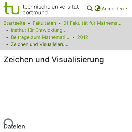
Anmelden
Bereiche & Sammlungen
Startseite
Fakultäten
01 Fakultät für Mathematik
Institut für Entwicklung und Erforschung des Mathematikunterrichts
Das gesamte Repositorium
Beiträge zum Mathematikunterricht
2012
Zeichen und Visualisierung
Statistiken
Zeichen und Visualisierung
FAQ
Leitlinien
Zurück zur Startseite
Lade...
Dateien