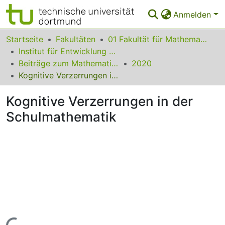
Anmelden
Bereiche & Sammlungen
Startseite
Fakultäten
01 Fakultät für Mathematik
Institut für Entwicklung und Erforschung des Mathematikunterrichts
Das gesamte Repositorium
Beiträge zum Mathematikunterricht
2020
Kognitive Verzerrungen in der Schulmathematik
Statistiken
Kognitive Verzerrungen in der
FAQ
Schulmathematik
Leitlinien
Zurück zur Startseite