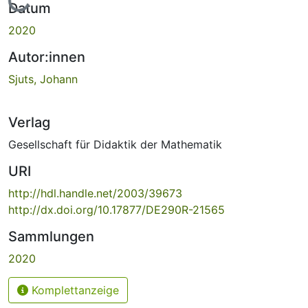
Lade...
Datum
2020
Autor:innen
Sjuts, Johann
Verlag
Gesellschaft für Didaktik der Mathematik
URI
http://hdl.handle.net/2003/39673
http://dx.doi.org/10.17877/DE290R-21565
Sammlungen
2020
Komplettanzeige