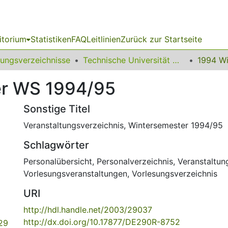
itorium
Statistiken
FAQ
Leitlinien
Zurück zur Startseite
sungsverzeichnisse
Technische Universität Dortmund (vormals Universität Dortmund)
er WS 1994/95
Sonstige Titel
Veranstaltungsverzeichnis, Wintersemester 1994/95
Schlagwörter
Personalübersicht
,
Personalverzeichnis
,
Veranstaltun
Vorlesungsveranstaltungen
,
Vorlesungsverzeichnis
URI
http://hdl.handle.net/2003/29037
http://dx.doi.org/10.17877/DE290R-8752
.29