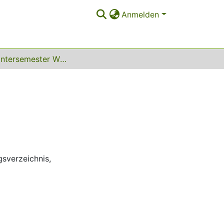
Anmelden
1994 Wintersemester WS 1994/95
gsverzeichnis
,