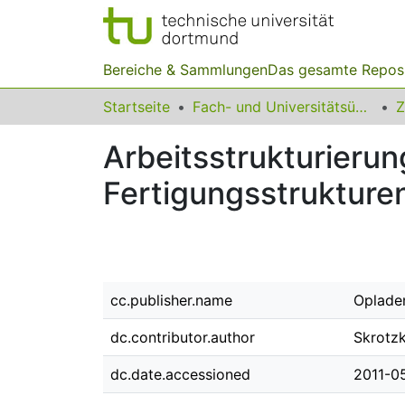
Bereiche & Sammlungen
Das gesamte Repos
Startseite
Fach- und Universitätsübergreifendes
Z
Arbeitsstrukturierun
Fertigungsstrukture
cc.publisher.name
Oplade
dc.contributor.author
Skrotzk
dc.date.accessioned
2011-0