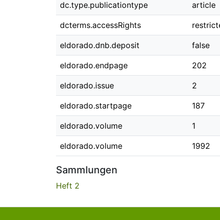
dc.type.publicationtype
article
dcterms.accessRights
restric
eldorado.dnb.deposit
false
eldorado.endpage
202
eldorado.issue
2
eldorado.startpage
187
eldorado.volume
1
eldorado.volume
1992
Sammlungen
Heft 2