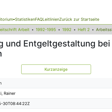
itorium
Statistiken
FAQ
Leitlinien
Zurück zur Startseite
eitschrift Arbeit
1992-1995
1992
Heft 2
g und Entgeltgestaltung bei 
n
Kurzanzeige
n
i, Rainer
5-30T08:44:22Z