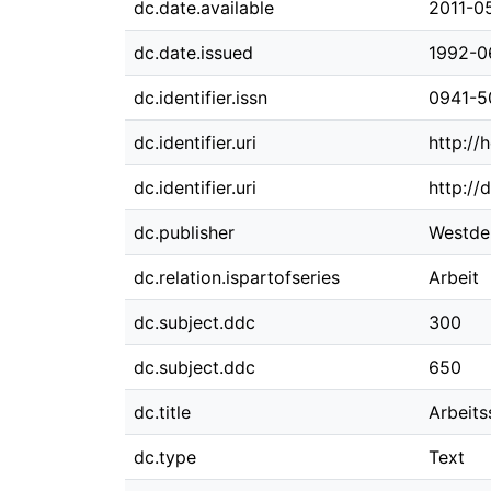
dc.date.available
2011-0
dc.date.issued
1992-0
dc.identifier.issn
0941-5
dc.identifier.uri
http://
dc.identifier.uri
http://
dc.publisher
Westde
dc.relation.ispartofseries
Arbeit
dc.subject.ddc
300
dc.subject.ddc
650
dc.title
Arbeits
dc.type
Text