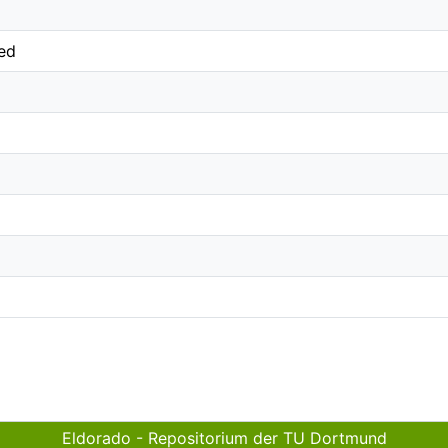
ted
Eldorado - Repositorium der TU Dortmund