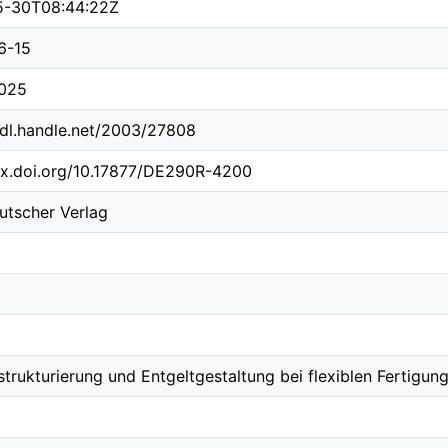
5-30T08:44:22Z
6-15
025
hdl.handle.net/2003/27808
dx.doi.org/10.17877/DE290R-4200
utscher Verlag
strukturierung und Entgeltgestaltung bei flexiblen Fertigun