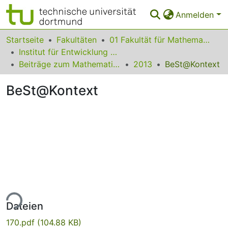
Anmelden
Bereiche & Sammlungen
Startseite
Fakultäten
01 Fakultät für Mathematik
Institut für Entwicklung und Erforschung des Mathematikunterrichts
Das gesamte Repositorium
Beiträge zum Mathematikunterricht
2013
BeSt@Kontext
Statistiken
BeSt@Kontext
FAQ
Leitlinien
Zurück zur Startseite
ade...
Dateien
170.pdf
(104.88 KB)