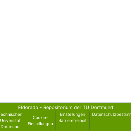
Eldorado - Repositorium der TU Dortmund
Technischen
Einstellungen
Datenschutzbestim
Cookie-
Universität
Barrierefreiheit
Einstellungen
Dortmund