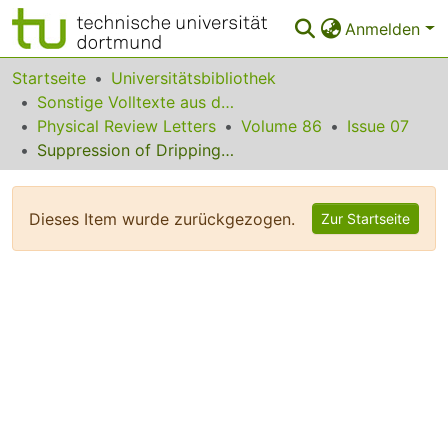
Anmelden
Bereiche & Sammlungen
Startseite
Universitätsbibliothek
Sonstige Volltexte aus dem Bibliotheksangebot
Das gesamte Repositorium
Physical Review Letters
Volume 86
Issue 07
Suppression of Dripping from a Ceiling
Statistiken
FAQ
Dieses Item wurde zurückgezogen.
Zur Startseite
Leitlinien
Zurück zur Startseite