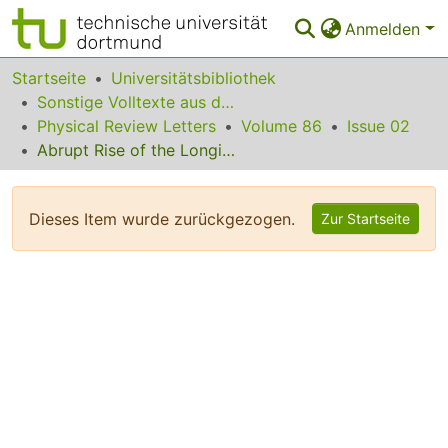
Anmelden
Bereiche & Sammlungen
Startseite
Universitätsbibliothek
Sonstige Volltexte aus dem Bibliotheksangebot
Das gesamte Repositorium
Physical Review Letters
Volume 86
Issue 02
Abrupt Rise of the Longitudinal Recoil Ion Momentum Distribution for Ionizing Collisions
Statistiken
FAQ
Dieses Item wurde zurückgezogen.
Zur Startseite
Leitlinien
Zurück zur Startseite