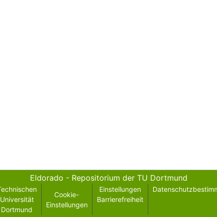
Eldorado - Repositorium der TU Dortmund
Technischen
Einstellungen
Datenschutzbestim
Cookie-
Universität
Barrierefreiheit
Einstellungen
Dortmund