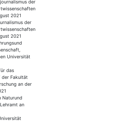
journalismus der
rtwissenschaften
ugust 2021
urnalismus der
rtwissenschaften
ugust 2021
ührungsund
senschaft,
en Universität
ür das
 der Fakultät
rschung an der
021
h Naturund
 Lehramt an
niversität