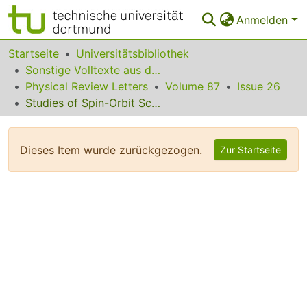
Anmelden
Bereiche & Sammlungen
Startseite
Universitätsbibliothek
Sonstige Volltexte aus dem Bibliotheksangebot
Das gesamte Repositorium
Physical Review Letters
Volume 87
Issue 26
Studies of Spin-Orbit Scattering in Noble-Metal Nanoparticles Using Energy-Level Tunneling Spectroscopy
Statistiken
FAQ
Dieses Item wurde zurückgezogen.
Zur Startseite
Leitlinien
Zurück zur Startseite