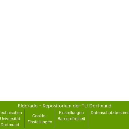
Eldorado - Repositorium der TU Dortmund
Technischen
Einstellungen
Datenschutzbestim
Cookie-
Universität
Barrierefreiheit
Einstellungen
Dortmund