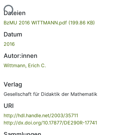
ade...
Dateien
BzMU 2016 WITTMANN.pdf
(199.86 KB)
Datum
2016
Autor:innen
Wittmann, Erich C.
Verlag
Gesellschaft für Didaktik der Mathematik
URI
http://hdl.handle.net/2003/35711
http://dx.doi.org/10.17877/DE290R-17741
Sammlungen