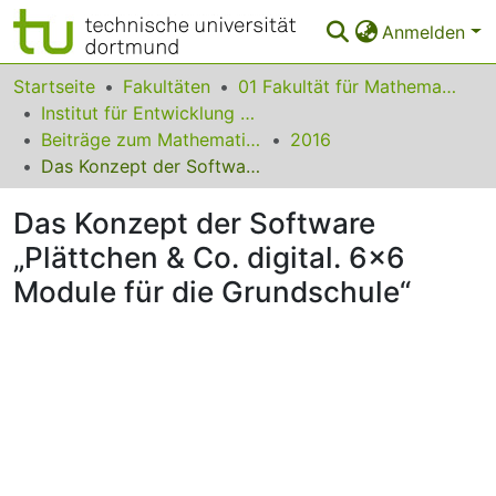
Anmelden
Bereiche & Sammlungen
Startseite
Fakultäten
01 Fakultät für Mathematik
Institut für Entwicklung und Erforschung des Mathematikunterrichts
Das gesamte Repositorium
Beiträge zum Mathematikunterricht
2016
Das Konzept der Software „Plättchen & Co. digital. 6x6 Module für die Grundschule“
Statistiken
Das Konzept der Software
FAQ
„Plättchen & Co. digital. 6x6
Leitlinien
Module für die Grundschule“
Zurück zur Startseite