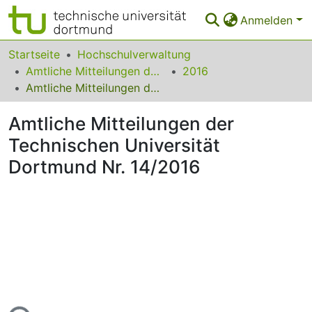
Anmelden
Bereiche & Sammlungen
Startseite
Hochschulverwaltung
Amtliche Mitteilungen der Technischen Universität Dortmund
2016
Das gesamte Repositorium
Amtliche Mitteilungen der Technischen Universität Dortmund Nr. 14/2016
Statistiken
Amtliche Mitteilungen der
FAQ
Technischen Universität
Dortmund Nr. 14/2016
Leitlinien
Zurück zur Startseite