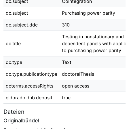
dc.subject
Cointegration
dc.subject
Purchasing power parity
dc.subject.ddc
310
Testing in nonstationary and
dc.title
dependent panels with applica
to purchasing power parity
dc.type
Text
dc.type.publicationtype
doctoralThesis
dcterms.accessRights
open access
eldorado.dnb.deposit
true
Dateien
Originalbündel