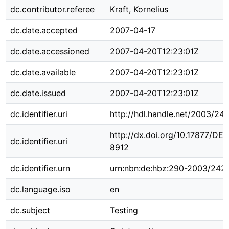
dc.contributor.referee
Kraft, Kornelius
dc.date.accepted
2007-04-17
dc.date.accessioned
2007-04-20T12:23:01Z
dc.date.available
2007-04-20T12:23:01Z
dc.date.issued
2007-04-20T12:23:01Z
dc.identifier.uri
http://hdl.handle.net/2003/24
http://dx.doi.org/10.17877/DE
dc.identifier.uri
8912
dc.identifier.urn
urn:nbn:de:hbz:290-2003/242
dc.language.iso
en
dc.subject
Testing