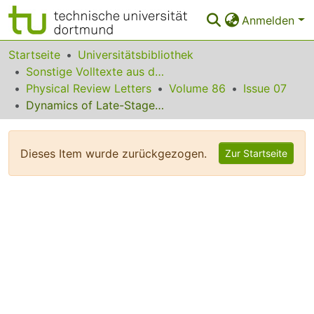
Anmelden
Bereiche & Sammlungen
Startseite
Universitätsbibliothek
Sonstige Volltexte aus dem Bibliotheksangebot
Das gesamte Repositorium
Physical Review Letters
Volume 86
Issue 07
Dynamics of Late-Stage Phase Separation in Crystalline Solids
Statistiken
FAQ
Dieses Item wurde zurückgezogen.
Zur Startseite
Leitlinien
Zurück zur Startseite