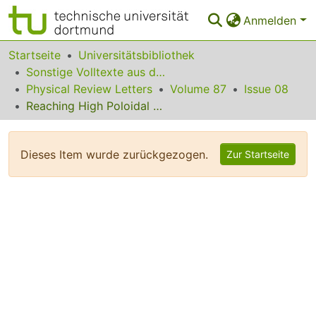
Anmelden
Bereiche & Sammlungen
Startseite
Universitätsbibliothek
Sonstige Volltexte aus dem Bibliotheksangebot
Das gesamte Repositorium
Physical Review Letters
Volume 87
Issue 08
Reaching High Poloidal Beta at Greenwald Density with Internal Transport Barrier Close to Full Noninductive Current Drive
Statistiken
FAQ
Dieses Item wurde zurückgezogen.
Zur Startseite
Leitlinien
Zurück zur Startseite