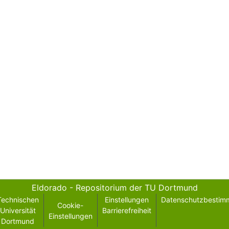
Eldorado - Repositorium der TU Dortmund
Technischen
Einstellungen
Datenschutzbestim
Cookie-
Universität
Barrierefreiheit
Einstellungen
Dortmund