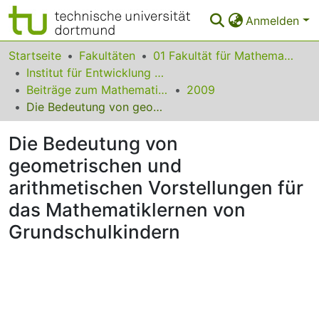
Anmelden
Bereiche & Sammlungen
Startseite
Fakultäten
01 Fakultät für Mathematik
Institut für Entwicklung und Erforschung des Mathematikunterrichts
Das gesamte Repositorium
Beiträge zum Mathematikunterricht
2009
Die Bedeutung von geometrischen und arithmetischen Vorstellungen für das Mathematiklernen von Grundschulkindern
Statistiken
Die Bedeutung von
FAQ
geometrischen und
Leitlinien
arithmetischen Vorstellungen für
Zurück zur Startseite
das Mathematiklernen von
Grundschulkindern