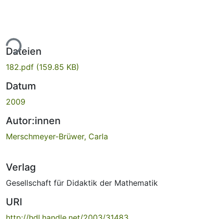
ade...
Dateien
182.pdf
(159.85 KB)
Datum
2009
Autor:innen
Merschmeyer-Brüwer, Carla
Verlag
Gesellschaft für Didaktik der Mathematik
URI
http://hdl.handle.net/2003/31483