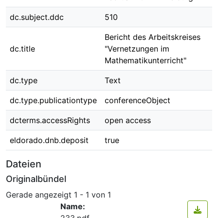
dc.subject.ddc
510
Bericht des Arbeitskreises
dc.title
"Vernetzungen im
Mathematikunterricht"
dc.type
Text
dc.type.publicationtype
conferenceObject
dcterms.accessRights
open access
eldorado.dnb.deposit
true
Dateien
Originalbündel
Gerade angezeigt
1 - 1 von 1
Name:
233.pdf