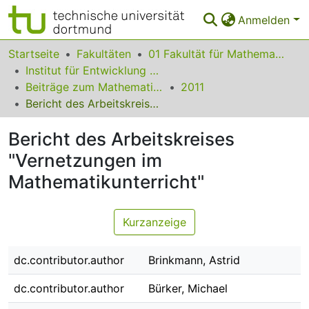
Anmelden
Bereiche & Sammlungen
Startseite
Fakultäten
01 Fakultät für Mathematik
Institut für Entwicklung und Erforschung des Mathematikunterrichts
Das gesamte Repositorium
Beiträge zum Mathematikunterricht
2011
Bericht des Arbeitskreises "Vernetzungen im Mathematikunterricht"
Statistiken
Bericht des Arbeitskreises
FAQ
"Vernetzungen im
Leitlinien
Mathematikunterricht"
Zurück zur Startseite
Kurzanzeige
dc.contributor.author
Brinkmann, Astrid
dc.contributor.author
Bürker, Michael